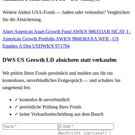
Weitere
Aktien USA-
Fonds — halten oder verkaufen? Vergleichen
Sie die Absicherung.
Alger American Asset Growth Fund A
WKN 986333
AB SICAV I -
American Growth Portfolio A
WKN 986838
AXA WFII - US
Equities A Dist USD
WKN 971794
DWS US Growth LD
absichern statt verkaufen
Wir prüfen Ihren Fonds persönlich und melden uns für ein
kostenloses, unverbindliches Erstgespräch — und schalten Sie
umgehend frei.
✓
kostenlos & unverbindlich
✓
persönliche Prüfung Ihres Fonds
✓
keine Verkaufsentscheidung aus dem Bauch