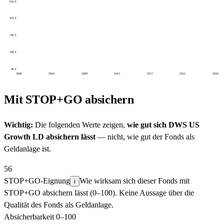
61k €
47k €
33k €
18k €
4k €
2000
2004
2008
2013
2017
2022
2026
Mit STOP+GO absichern
Wichtig:
Die folgenden Werte zeigen,
wie gut sich
DWS US
Growth LD
absichern lässt
— nicht, wie gut der Fonds als
Geldanlage ist.
56
STOP+GO-Eignung
Wie wirksam sich dieser Fonds mit
i
STOP+GO absichern lässt (0–100). Keine Aussage über die
Qualität des Fonds als Geldanlage.
Absicherbarkeit 0–100