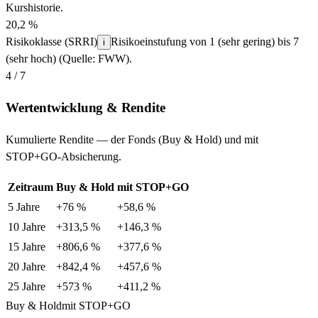
Kurshistorie.
20,2 %
Risikoklasse (SRRI)
Risikoeinstufung von 1 (sehr gering) bis 7
i
(sehr hoch) (Quelle: FWW).
4 / 7
Wertentwicklung & Rendite
Kumulierte Rendite — der Fonds (Buy & Hold) und mit
STOP+GO-Absicherung.
Zeitraum
Buy & Hold
mit STOP+GO
5 Jahre
+76 %
+58,6 %
10 Jahre
+313,5 %
+146,3 %
15 Jahre
+806,6 %
+377,6 %
20 Jahre
+842,4 %
+457,6 %
25 Jahre
+573 %
+411,2 %
Buy & Hold
mit STOP+GO