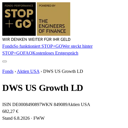
Fonds
So funktioniert STOP+GO
Wer steckt hinter
STOP+GO
FAQ
Kostenloses Erstgespräch
Fonds
›
Aktien USA
›
DWS US Growth LD
DWS US Growth LD
ISIN
DE0008490897
WKN
849089
Aktien USA
682,27 €
Stand
6.8.2026
· FWW