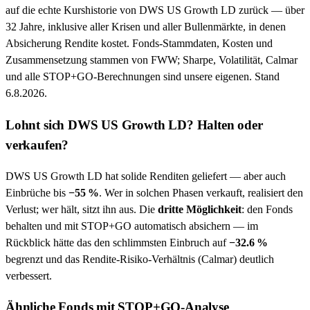
auf die echte Kurshistorie von
DWS US Growth LD
zurück — über
32
Jahre, inklusive aller Krisen und aller Bullenmärkte, in denen
Absicherung Rendite kostet. Fonds-Stammdaten, Kosten und
Zusammensetzung stammen von FWW; Sharpe, Volatilität, Calmar
und alle STOP+GO-Berechnungen sind unsere eigenen. Stand
6.8.2026
.
Lohnt sich
DWS US Growth LD
? Halten oder
verkaufen?
DWS US Growth LD
hat solide Renditen geliefert — aber auch
Einbrüche bis
−
55
%
. Wer in solchen Phasen verkauft, realisiert den
Verlust; wer hält, sitzt ihn aus. Die
dritte Möglichkeit
: den Fonds
behalten und mit STOP+GO automatisch absichern — im
Rückblick hätte das den schlimmsten Einbruch auf
−
32.6
%
begrenzt und das Rendite-Risiko-Verhältnis (Calmar) deutlich
verbessert.
Ähnliche Fonds mit STOP+GO-Analyse