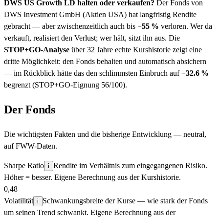
DWS US Growth LD
halten oder verkaufen?
Der Fonds
von
DWS Investment GmbH
(Aktien USA)
hat langfristig Rendite
gebracht — aber zwischenzeitlich auch bis
−
55
%
verloren. Wer da
verkauft, realisiert den Verlust; wer hält, sitzt ihn aus. Die
STOP+GO-Analyse
über 32 Jahre echte Kurshistorie
zeigt eine
dritte Möglichkeit: den Fonds behalten und automatisch absichern
— im Rückblick hätte das den schlimmsten Einbruch auf
−
32.6
%
begrenzt (STOP+GO-Eignung
56
/100).
Der Fonds
Die wichtigsten Fakten und die bisherige Entwicklung — neutral,
auf FWW-Daten.
Sharpe Ratio
Rendite im Verhältnis zum eingegangenen Risiko.
i
Höher = besser. Eigene Berechnung aus der Kurshistorie.
0,48
Volatilität
Schwankungsbreite der Kurse — wie stark der Fonds
i
um seinen Trend schwankt. Eigene Berechnung aus der