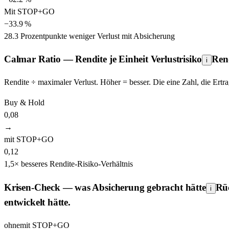
Mit STOP+GO
−
33.9
%
28.3
Prozentpunkte
weniger Verlust mit Absicherung
Calmar Ratio — Rendite je Einheit Verlustrisiko
Rend
i
Rendite ÷ maximaler Verlust. Höher = besser. Die eine Zahl, die Ert
Buy & Hold
0,08
→
mit STOP+GO
0,12
1,5
×
besseres Rendite-Risiko-Verhältnis
Krisen-Check — was Absicherung gebracht hätte
Rü
i
entwickelt hätte.
ohne
mit STOP+GO