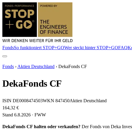
Fonds
So funktioniert STOP+GO
Wer steckt hinter STOP+GO
FAQ
Ko
Fonds
›
Aktien Deutschland
›
DekaFonds CF
DekaFonds CF
ISIN
DE0008474503
WKN
847450
Aktien Deutschland
164,32 €
Stand
6.8.2026
· FWW
DekaFonds CF
halten oder verkaufen?
Der Fonds
von Deka Inve