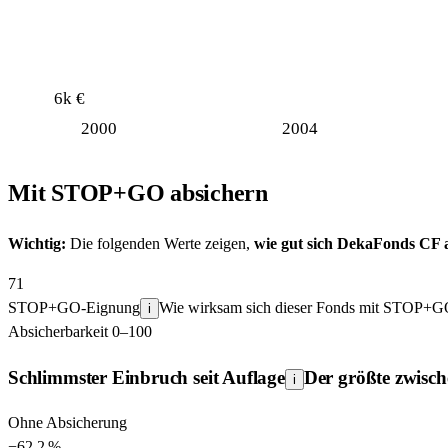
6k €
2000
2004
Mit STOP+GO absichern
Wichtig:
Die folgenden Werte zeigen,
wie gut sich
DekaFonds CF
a
71
STOP+GO-Eignung
Wie wirksam sich dieser Fonds mit STOP+GO a
i
Absicherbarkeit 0–100
Schlimmster Einbruch seit Auflage
Der größte zwisc
i
Ohne Absicherung
−
62.2
%