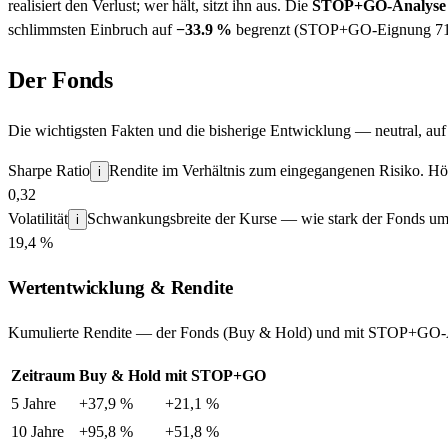
realisiert den Verlust; wer hält, sitzt ihn aus. Die
STOP+GO-Analyse
schlimmsten Einbruch auf
−
33.9
%
begrenzt (STOP+GO-Eignung
7
Der Fonds
Die wichtigsten Fakten und die bisherige Entwicklung — neutral, a
Sharpe Ratio
Rendite im Verhältnis zum eingegangenen Risiko. Höh
i
0,32
Volatilität
Schwankungsbreite der Kurse — wie stark der Fonds um 
i
19,4 %
Wertentwicklung & Rendite
Kumulierte Rendite — der Fonds (Buy & Hold) und mit STOP+GO-
Zeitraum
Buy & Hold
mit STOP+GO
5 Jahre
+37,9 %
+21,1 %
10 Jahre
+95,8 %
+51,8 %